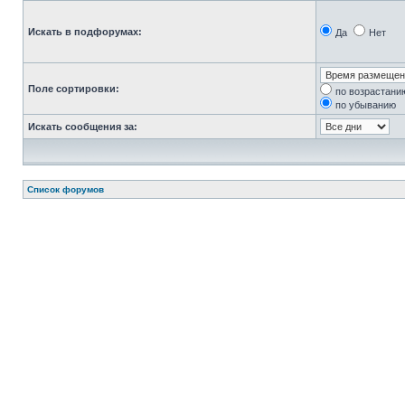
Искать в подфорумах:
Да
Нет
Поле сортировки:
по возрастани
по убыванию
Искать сообщения за:
Список форумов