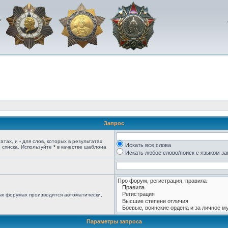
Запрос
татах, и
-
для слов, которых в результатах
Искать все слова
 списка. Используйте
*
в качестве шаблона
Искать любое слово/поиск с языком з
ых форумах производится автоматически,
Параметры запроса