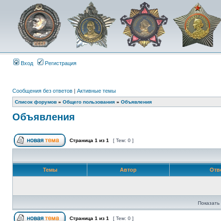
Вход
Регистрация
Сообщения без ответов
|
Активные темы
Список форумов
»
Общего пользования
»
Объявления
Объявления
Страница
1
из
1
[ Тем: 0 ]
Темы
Автор
Отв
Показать 
Страница
1
из
1
[ Тем: 0 ]