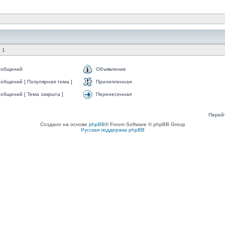
 1
ообщений
Объявление
общений [ Популярная тема ]
Прилепленная
общений [ Тема закрыта ]
Перенесенная
Перей
Создано на основе
phpBB
® Forum Software © phpBB Group
Русская поддержка phpBB